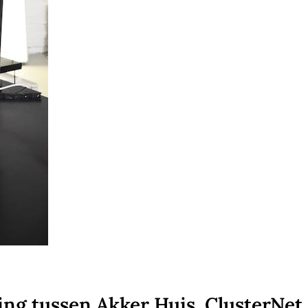
ing tussen Akker Huis, ClusterNet