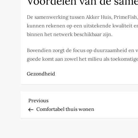
Voordelen van de sam
De samenwerking tussen Akker Huis, PrimeFish,
kunnen rekenen op een uitstekende kwaliteit en 
binnen het netwerk beschikbaar zijn.
Bovendien zorgt de focus op duurzaamheid en ve
goede komt aan zowel het milieu als toekomstige
Gezondheid
P
Previous
Previous
Post
Comfortabel thuis wonen
o
s