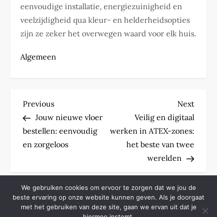
eenvoudige installatie, energiezuinigheid en
veelzijdigheid qua kleur- en helderheidsopties
zijn ze zeker het overwegen waard voor elk huis.
Algemeen
P
Previous
Next
Previous
Next
Post
Post
Jouw nieuwe vloer
Veilig en digitaal
o
bestellen: eenvoudig
werken in ATEX-zones:
s
en zorgeloos
het beste van twee
werelden
t
n
We gebruiken cookies om ervoor te zorgen dat we jou de
beste ervaring op onze website kunnen geven. Als je doorgaat
met het gebruiken van deze site, gaan we ervan uit dat je
a
hiermee instemt.