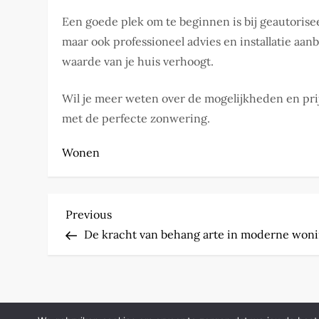
Een goede plek om te beginnen is bij geautorisee
maar ook professioneel advies en installatie aan
waarde van je huis verhoogt.
Wil je meer weten over de mogelijkheden en pr
met de perfecte zonwering.
Wonen
P
Previous
Previous
Post
De kracht van behang arte in moderne won
o
s
t