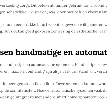
erkoeling zorgt. Dit betekent minder gebruik van airconditi
en schadelijke UV-stralen, waardoor meubels en vloeren lan
Of je nu in een drukke buurt woont of gewoon wilt genieten 
ng. Tot slot kan goed gekozen zonwering de esthetische waard
ussen handmatige en automa
sen handmatige en automatische systemen. Handmatige zonwe
eren, maar kan onhandig zijn als je vaak van stand wilt vera
iedt meer gemak en flexibiliteit. Deze systemen kunnen wo
op de zonintensiteit. Hoewel automatische systemen vaak du
orden geïntegreerd met andere smart home apparaten voor 