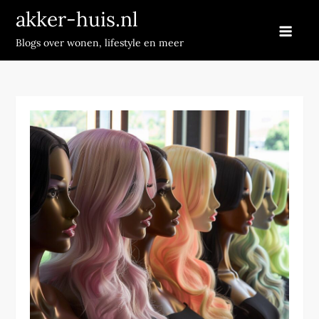
Skip
akker-huis.nl
to
Blogs over wonen, lifestyle en meer
content