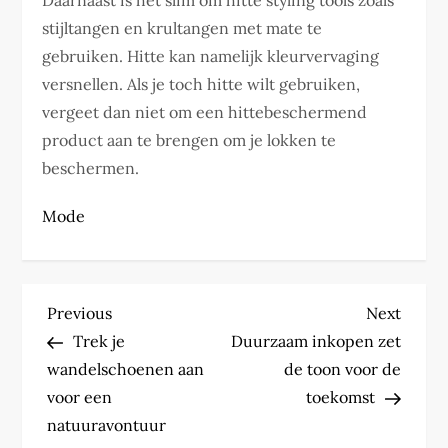
Daarnaast is het slim om hitte styling tools zoals
stijltangen en krultangen met mate te
gebruiken. Hitte kan namelijk kleurvervaging
versnellen. Als je toch hitte wilt gebruiken,
vergeet dan niet om een hittebeschermend
product aan te brengen om je lokken te
beschermen.
Mode
P
Previous
Next
Previous
Next
Post
Post
Trek je
Duurzaam inkopen zet
o
wandelschoenen aan
de toon voor de
s
voor een
toekomst
natuuravontuur