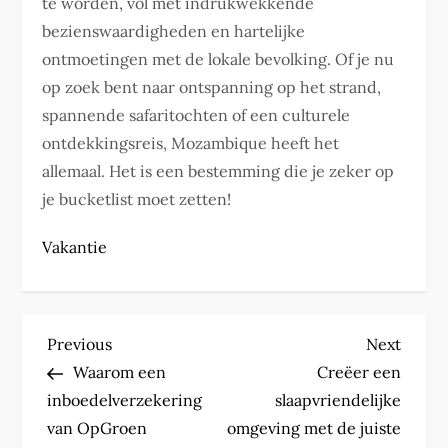
te worden, vol met indrukwekkende
bezienswaardigheden en hartelijke
ontmoetingen met de lokale bevolking. Of je nu
op zoek bent naar ontspanning op het strand,
spannende safaritochten of een culturele
ontdekkingsreis, Mozambique heeft het
allemaal. Het is een bestemming die je zeker op
je bucketlist moet zetten!
Vakantie
P
Previous
Next
Previous
Next
Post
Post
Waarom een
Creëer een
o
inboedelverzekering
slaapvriendelijke
s
van OpGroen
omgeving met de juiste