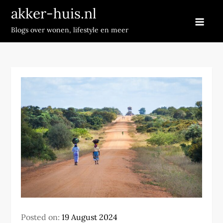
Skip
akker-huis.nl
to
Blogs over wonen, lifestyle en meer
content
Posted on:
19 August 2024